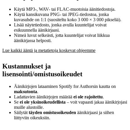
Käytä MP3-, WAV- tai FLAC-muotoisia äänitiedostoja.
Käytä kansikuvana PNG- tai JPEG-tiedostoa, jonka
kuvasuhde on 1:1 (suositeltu koko 3 000 × 3 000 pikseliä).
Lisää näytetiedosto, jonka avulla kuuntelijat voivat
esikuunnella äänikirjaasi.
Nimeä luvut selkeästi, jotta kuuntelijat voivat liikkua
äänikirjassa helposti.
Lue kaikki ääntä ja metatietoja koskevat ohjeemme
Kustannukset ja
lisensointi/omistusoikeudet
Äänikirjojen lataaminen Spotify for Authorsin kautta on
maksutonta
.
Ladattavien äänikirjojen määrää
ei ole rajoitettu
.
Se
ei ole yksinoikeudellista
– voit vapaasti jakaa äänikirjojasi
muille alustoille.
Säilytät
täyden omistusoikeuden
äänikirjaasi ja siihen
liittyviin oikeuksiin.