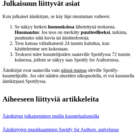
Julkaisuun liittyvät asiat
Kun julkaiset äänikirjan, se käy läpi muutaman vaiheen:
Se näkyy hetken
luonnoksissa
lähetettynä teoksena.
Huomautus
: Jos teos on merkitty
puutteelliseksi
, tarkista,
puuttuuko siitä kuvia tai äänitiedostoja.
Teos katoaa väliaikaisesti 24 tunnin kuluttua, kun
käsittelemme sen kokonaan.
Teoksesi tulee kuuntelijoiden saataville Spotifyssa 72 tunnin
kuluessa, jolloin se näkyy taas Spotify for Authorsissa.
Äänikirjat ovat saatavilla vain
näissä maissa
oleville Spotify-
kuuntelijoille. Jos olet näiden alueiden ulkopuolella, et voi kuunnella
äänikirjaasi Spotifyssa.
Aiheeseen liittyviä artikkeleita
Äänikirjan julkaiseminen muilla kuuntelualustoilla
Äänikirjojen muokkaaminen Spotify for Authors ‑palvelussa