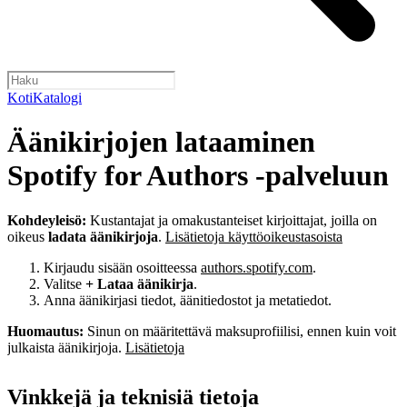
Koti
Katalogi
Äänikirjojen lataaminen
Spotify for Authors ‑palveluun
Kohdeyleisö:
Kustantajat ja omakustanteiset kirjoittajat, joilla on
oikeus
ladata äänikirjoja
.
Lisätietoja käyttöoikeustasoista
Kirjaudu sisään osoitteessa
authors.spotify.com
.
Valitse
+ Lataa äänikirja
.
Anna äänikirjasi tiedot, äänitiedostot ja metatiedot.
Huomautus:
Sinun on määritettävä maksuprofiilisi, ennen kuin voit
julkaista äänikirjoja.
Lisätietoja
Vinkkejä ja teknisiä tietoja