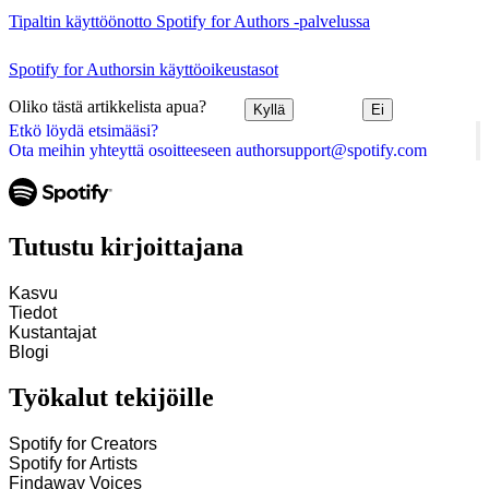
Tipaltin käyttöönotto Spotify for Authors ‑palvelussa
Spotify for Authorsin käyttöoikeustasot
Oliko tästä artikkelista apua?
Kyllä
Ei
Etkö löydä etsimääsi?
Ota meihin yhteyttä osoitteeseen authorsupport@spotify.com
Tutustu kirjoittajana
Kasvu
Tiedot
Kustantajat
Blogi
Työkalut tekijöille
Spotify for Creators
Spotify for Artists
Findaway Voices