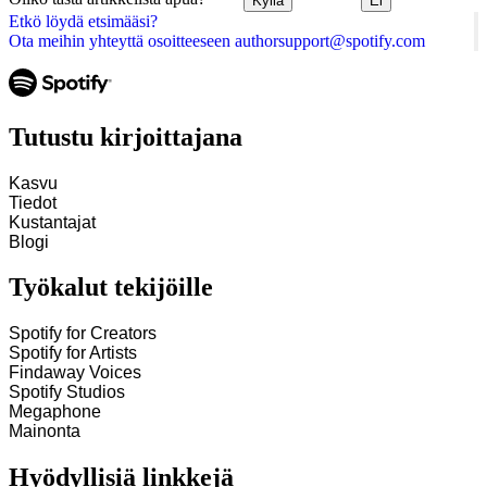
Kyllä
Ei
Etkö löydä etsimääsi?
Ota meihin yhteyttä osoitteeseen authorsupport@spotify.com
Tutustu kirjoittajana
Kasvu
Tiedot
Kustantajat
Blogi
Työkalut tekijöille
Spotify for Creators
Spotify for Artists
Findaway Voices
Spotify Studios
Megaphone
Mainonta
Hyödyllisiä linkkejä