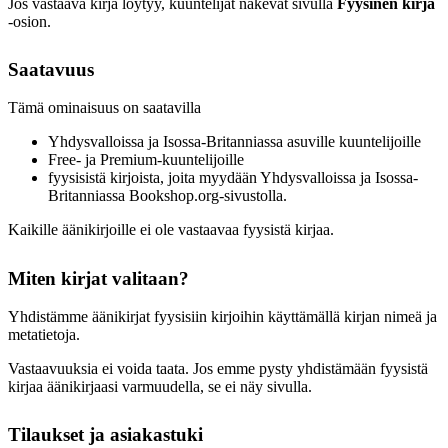
Jos vastaava kirja löytyy, kuuntelijat näkevät sivulla
Fyysinen kirja
‑osion.
Saatavuus
Tämä ominaisuus on saatavilla
Yhdysvalloissa ja Isossa-Britanniassa asuville kuuntelijoille
Free- ja Premium-kuuntelijoille
fyysisistä kirjoista, joita myydään Yhdysvalloissa ja Isossa-
Britanniassa Bookshop.org-sivustolla.
Kaikille äänikirjoille ei ole vastaavaa fyysistä kirjaa.
Miten kirjat valitaan?
Yhdistämme äänikirjat fyysisiin kirjoihin käyttämällä kirjan nimeä ja
metatietoja.
Vastaavuuksia ei voida taata. Jos emme pysty yhdistämään fyysistä
kirjaa äänikirjaasi varmuudella, se ei näy sivulla.
Tilaukset ja asiakastuki