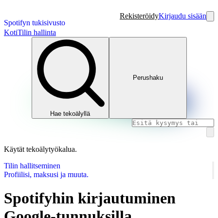
Rekisteröidy
Kirjaudu sisään
Spotifyn tukisivusto
Koti
Tilin hallinta
Perushaku
Hae tekoälyllä
Käytät tekoälytyökalua.
Tilin hallitseminen
Profiilisi, maksusi ja muuta.
Spotifyhin kirjautuminen
Google-tunnuksilla