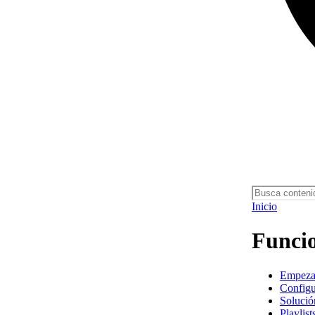
Inicio
Funcio
Empezar
Configu
Solució
Playlist