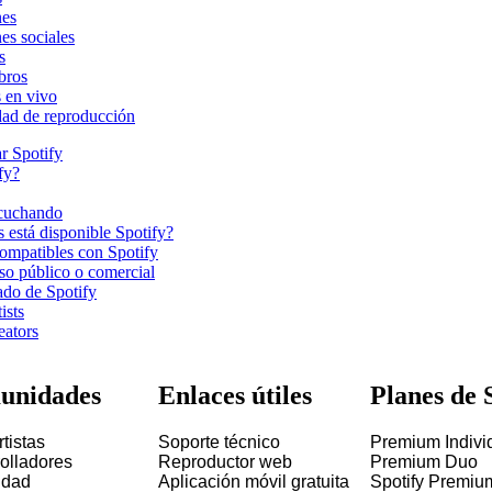
nes
es sociales
s
bros
 en vivo
dad de reproducción
r Spotify
fy?
scuchando
 está disponible Spotify?
compatibles con Spotify
so público o comercial
ado de Spotify
ists
eators
unidades
Enlaces útiles
Planes de 
tistas
Soporte técnico
Premium Indivi
olladores
Reproductor web
Premium Duo
idad
Aplicación móvil gratuita
Spotify Premiu