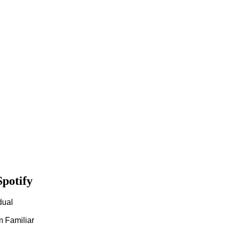
Spotify
dual
m Familiar