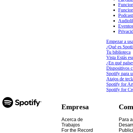
Funcio
Funcion
Podcast
Audioli
Eventos
Privaci
Empezar a usa
¿Qué es Spoti
Tu biblioteca
Vista Estás e
¿En qué países
Dispositivos 
Spotify para u
Atajos de tecl
Spotify for Art
Spotify for Cr
Empresa
Com
Acerca de
Para ar
Trabajos
Desarr
For the Record
Public