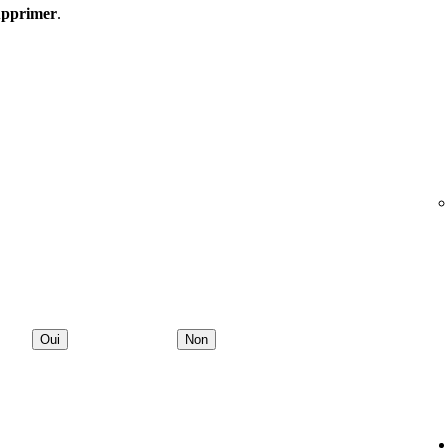
pprimer
.
Oui
Non