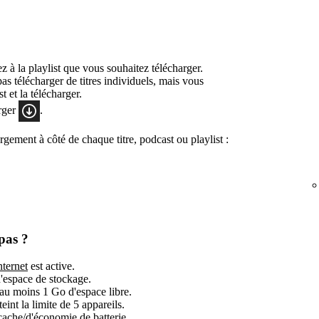
 à la playlist que vous souhaitez télécharger.
s télécharger de titres individuels, mais vous
t et la télécharger.
rger
.
rgement à côté de chaque titre, podcast ou playlist :
pas ?
ternet
est active.
'espace de stockage.
 moins 1 Go d'espace libre.
int la limite de 5 appareils.
cache/d'économie de batterie.