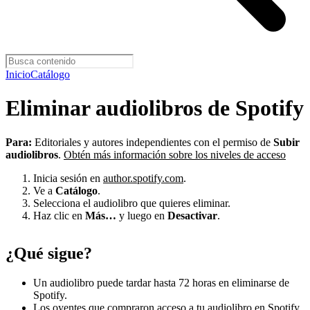
Inicio
Catálogo
Eliminar audiolibros de Spotify
Para:
Editoriales y autores independientes con el permiso de
Subir
audiolibros
.
Obtén más información sobre los niveles de acceso
Inicia sesión en
author.spotify.com
.
Ve a
Catálogo
.
Selecciona el audiolibro que quieres eliminar.
Haz clic en
Más…
y luego en
Desactivar
.
¿Qué sigue?
Un audiolibro puede tardar hasta 72 horas en eliminarse de
Spotify.
Los oyentes que compraron acceso a tu audiolibro en Spotify