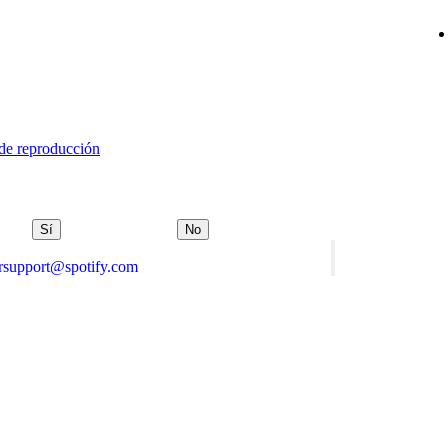
 de reproducción
Sí
No
orsupport@spotify.com