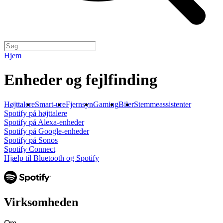
Hjem
Enheder og fejlfinding
Højttalere
Smart-ure
Fjernsyn
Gaming
Biler
Stemmeassistenter
Spotify på højttalere
Spotify på Alexa-enheder
Spotify på Google-enheder
Spotify på Sonos
Spotify Connect
Hjælp til Bluetooth og Spotify
Virksomheden