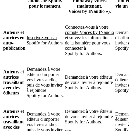
audio sur Spotify
Findaway Voices
ont ét
pour le moment.
(maintenant,
via un a
Voices by INaudio »).
Connectez-vous à votre
Auteurs et
compte Voices by INaudio
Demande
autrices en
Inscrivez-vous à
et suivez les informations
distribu
auto-
Spotify for Authors.
de la bannière pour vous
inviter à
publication
connecter à
Spotify 
Spotify for Authors.
Demandez à votre
Auteurs et
éditeur d'importer
Demande
autrices
Demandez à votre éditeur
vos livres audio,
éditeur 
travaillant
de vous inviter à rejoindre
puis de vous inviter
inviter à
avec des
Spotify for Authors.
à rejoindre
Spotify 
éditeurs
Spotify for Authors.
Auteurs et
Demandez à votre éditeur
Demandez à votre
Demande
autrices
de vous inviter à rejoindre
éditeur d'importer
éditeur 
travaillant
Spotify for Authors.
vos livres audio,
inviter à
avec des
puis de vous inviter
Spotify 