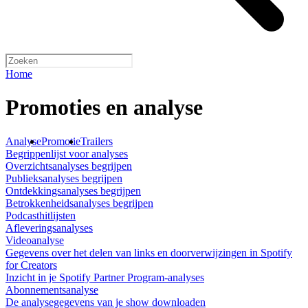
Home
Promoties en analyse
Analyse
Promotie
Trailers
Begrippenlijst voor analyses
Overzichtsanalyses begrijpen
Publieksanalyses begrijpen
Ontdekkingsanalyses begrijpen
Betrokkenheidsanalyses begrijpen
Podcasthitlijsten
Afleveringsanalyses
Videoanalyse
Gegevens over het delen van links en doorverwijzingen in Spotify
for Creators
Inzicht in je Spotify Partner Program-analyses
Abonnementsanalyse
De analysegegevens van je show downloaden