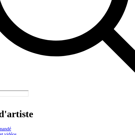
d'artiste
mandé
et vidéos