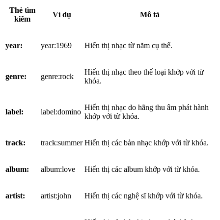
Thẻ tìm
Ví dụ
Mô tả
kiếm
year:
year:1969
Hiển thị nhạc từ năm cụ thể.
Hiển thị nhạc theo thể loại khớp với từ
genre:
genre:rock
khóa.
Hiển thị nhạc do hãng thu âm phát hành
label:
label:domino
khớp với từ khóa.
track:
track:summer
Hiển thị các bản nhạc khớp với từ khóa.
album:
album:love
Hiển thị các album khớp với từ khóa.
artist:
artist:john
Hiển thị các nghệ sĩ khớp với từ khóa.