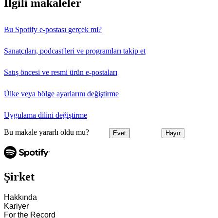
İlgili makaleler
Bu Spotify e-postası gerçek mi?
Sanatçıları, podcast'leri ve programları takip et
Satış öncesi ve resmi ürün e-postaları
Ülke veya bölge ayarlarını değiştirme
Uygulama dilini değiştirme
Bu makale yararlı oldu mu?
Evet
Hayır
Şirket
Hakkında
Kariyer
For the Record