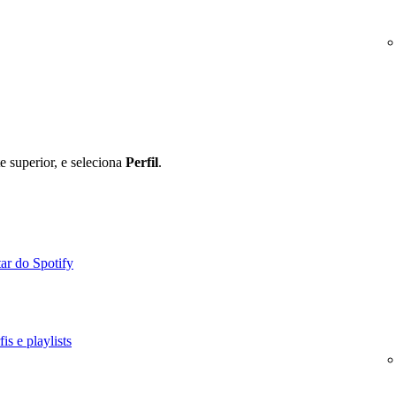
e superior, e seleciona
Perfil
.
ar do Spotify
is e playlists