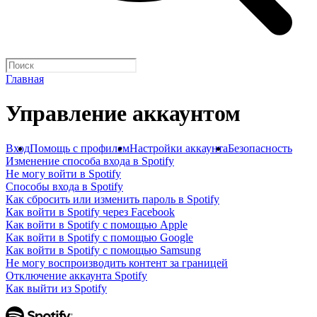
Главная
Управление аккаунтом
Вход
Помощь с профилем
Настройки аккаунта
Безопасность
Изменение способа входа в Spotify
Не могу войти в Spotify
Способы входа в Spotify
Как сбросить или изменить пароль в Spotify
Как войти в Spotify через Facebook
Как войти в Spotify с помощью Apple
Как войти в Spotify с помощью Google
Как войти в Spotify с помощью Samsung
Не могу воспроизводить контент за границей
Отключение аккаунта Spotify
Как выйти из Spotify