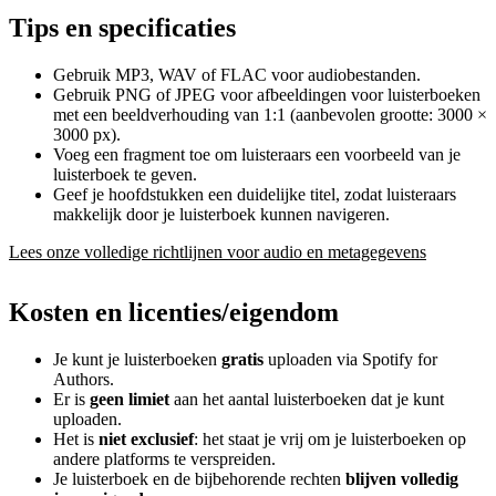
Tips en specificaties
Gebruik MP3, WAV of FLAC voor audiobestanden.
Gebruik PNG of JPEG voor afbeeldingen voor luisterboeken
met een beeldverhouding van 1:1 (aanbevolen grootte: 3000 ×
3000 px).
Voeg een fragment toe om luisteraars een voorbeeld van je
luisterboek te geven.
Geef je hoofdstukken een duidelijke titel, zodat luisteraars
makkelijk door je luisterboek kunnen navigeren.
Lees onze volledige richtlijnen voor audio en metagegevens
Kosten en licenties/eigendom
Je kunt je luisterboeken
gratis
uploaden via Spotify for
Authors.
Er is
geen limiet
aan het aantal luisterboeken dat je kunt
uploaden.
Het is
niet exclusief
: het staat je vrij om je luisterboeken op
andere platforms te verspreiden.
Je luisterboek en de bijbehorende rechten
blijven volledig