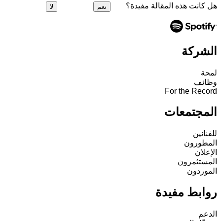
هل كانت هذه المقالة مفيدة؟
نعم
لا
الشركة
لمحة
وظائف
For the Record
المجتمعات
للفنانين
المطورون
الإعلان
المستثمرون
الموردون
روابط مفيدة
الدعم