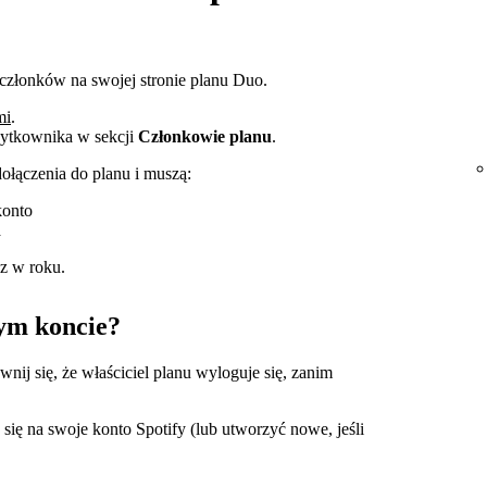
 członków na swojej stronie planu Duo.
mi
.
żytkownika w sekcji
Członkowie planu
.
ołączenia do planu i muszą:
konto
a
z w roku.
łym koncie?
nij się, że właściciel planu wyloguje się, zanim
ię na swoje konto Spotify (lub utworzyć nowe, jeśli