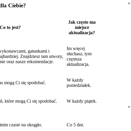
dla Ciebie?
Jak często ma
Co to jest?
miejsce
aktualizacja?
Im więcej
 wykonawcami, gatunkami i
słuchasz, tym
ajbardziej. Znajdziesz tam utwory,
częstsza
rnie oraz nasze rekomendacje.
aktualizacja.
W każdy
as mogą Ci się spodobać.
poniedziałek.
 które mogą Ci się spodobać.
W każdy piątek.
nim czasie na okrągło.
Co 5 dni.