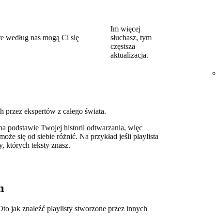
Im więcej
re według nas mogą Ci się
słuchasz, tym
częstsza
aktualizacja.
h przez ekspertów z całego świata.
na podstawie Twojej historii odtwarzania, więc
że się od siebie różnić. Na przykład jeśli playlista
 których teksty znasz.
h
to jak znaleźć playlisty stworzone przez innych