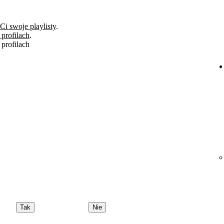
 Ci swoje playlisty
.
 profilach
.
 profilach
Tak
Nie