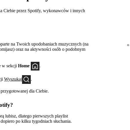
dla Ciebie przez Spotify, wykonawców i innych
y oparte na Twoich upodobaniach muzycznych (na
i pomijasz) oraz na aktywności osób o podobnym
e
w sekcji
Home
.
ji
Wyszukaj
.
 przygotowanej dla Ciebie.
tify?
ą lubisz, dlatego pierwszych playlist
dopiero po kilku tygodniach słuchania.