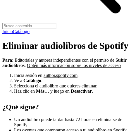
Inicio
Catálogo
Eliminar audiolibros de Spotify
Para:
Editoriales y autores independientes con el permiso de
Subir
audiolibros
.
Obtén más información sobre los niveles de acceso
Inicia sesión en
author.spotify.com
.
Ve a
Catálogo
.
Selecciona el audiolibro que quieres eliminar.
Haz clic en
Más…
y luego en
Desactivar
.
¿Qué sigue?
Un audiolibro puede tardar hasta 72 horas en eliminarse de
Spotify.
Los oyentes que compraron acceso a tu audiolibro en Spotify