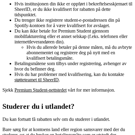
Hvis institusjonen din ikke er oppført i bekreftelsesskjemaet til
SheerID, er du ikke kvalifisert for rabatten på dette
tidspunktet.
Du trenger ikke registrere student-e-postadressen din på
Spotify-kontoen for å være kvalifisert for avslaget.
Du kan ikke betale for Premium Student gjennom
mobilfakturering eller et annet selskap (f.eks. telefonen eller
internettleverandøren din).
Hvis du allerede betaler på denne måten, må du avbryte
abonnementet og registrere deg på nytt med en
kvalifisert betalingsmåte.
Betalingsmåtene som tilbys under registrering, avhenger av
hvor du befinner deg.
Hvis du har problemer med kvalifisering, kan du kontakte
støtteteamet til SheerID
.
Sjekk
Premium Student-nettstedet
vårt for mer informasjon.
Studerer du i utlandet?
Du kan fortsatt få rabatten selv om du studerer i utlandet.
Bare sørg for at kontoens land eller region samsvarer med der du
studerer, og at du bruker en betalingsmåte som er utstedt der.