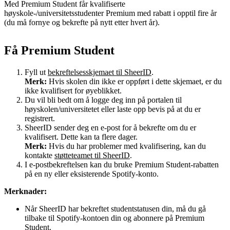
Med Premium Student får kvalifiserte
høyskole-/universitetsstudenter Premium med rabatt i opptil fire år
(du må fornye og bekrefte på nytt etter hvert år).
Få Premium Student
Fyll ut
bekreftelsesskjemaet til SheerID
.
Merk:
Hvis skolen din ikke er oppført i dette skjemaet, er du
ikke kvalifisert for øyeblikket.
Du vil bli bedt om å logge deg inn på portalen til
høyskolen/universitetet eller laste opp bevis på at du er
registrert.
SheerID sender deg en e-post for å bekrefte om du er
kvalifisert. Dette kan ta flere dager.
Merk:
Hvis du har problemer med kvalifisering, kan du
kontakte
støtteteamet til SheerID
.
I e-postbekreftelsen kan du bruke Premium Student-rabatten
på en ny eller eksisterende Spotify-konto.
Merknader:
Når SheerID har bekreftet studentstatusen din, må du gå
tilbake til Spotify-kontoen din og abonnere på Premium
Student.