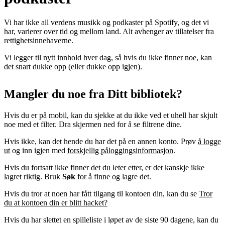
Vi har ikke all verdens musikk og podkaster på Spotify, og det vi
har, varierer over tid og mellom land. Alt avhenger av tillatelser fra
rettighetsinnehaverne.
Vi legger til nytt innhold hver dag, så hvis du ikke finner noe, kan
det snart dukke opp (eller dukke opp igjen).
Mangler du noe fra Ditt bibliotek?
Hvis du er på mobil, kan du sjekke at du ikke ved et uhell har skjult
noe med et filter. Dra skjermen ned for å se filtrene dine.
Hvis ikke, kan det hende du har det på en annen konto. Prøv
å logge
ut
og inn igjen med
forskjellig påloggingsinformasjon
.
Hvis du fortsatt ikke finner det du leter etter, er det kanskje ikke
lagret riktig. Bruk
Søk
for å finne og lagre det.
Hvis du tror at noen har fått tilgang til kontoen din, kan du se
Tror
du at kontoen din er blitt hacket?
Hvis du har slettet en spilleliste i løpet av de siste 90 dagene, kan du