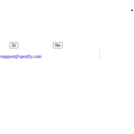
Sí
No
orsupport@spotify.com