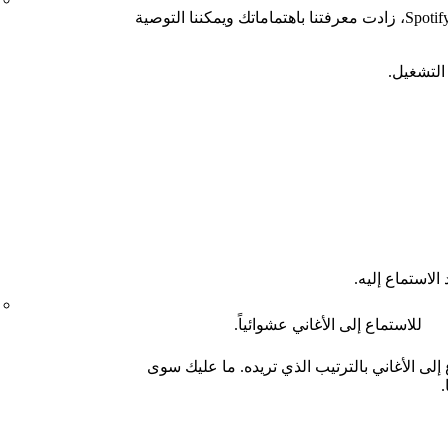
استكشف واكتشف! كلما زاد استخدامك لـ Spotify، زادت معرفتنا باهتماماتك ويمكننا التوصية
لتشغيل.
الاستماع إليه.
للاستماع إلى الأغاني عشوائياً.
كنك الاستماع إلى الأغاني بالترتيب الذي تريده. ما عليك سوى
.