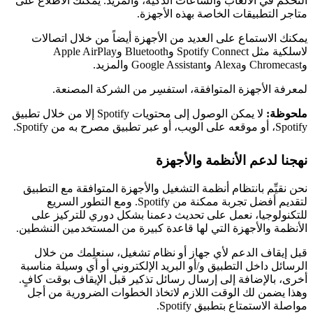
التحكم في الألعاب والساعات الذكية، والمزيد. يمكنك الاطِّلاع على
متاجر التطبيقات الخاصة بهذه الأجهزة.
يمكنك الاستماع على العديد من الأجهزة أيضاً من خلال اتصالات
لاسلكية مثل Spotify Connect وBluetooth وApple AirPlay
وChromecast وAlexa وGoogle Assistant والمزيد.
لمعرفة الأجهزة المتوافقة، استفسِر من الشركة المصنعة.
ملحوظة:
لا يمكن الوصول إلى محتويات Spotify إلا من خلال تطبيق
Spotify، أو موقعه على الويب، أو عبر تطبيق مصرح به من Spotify.
نهجنا لدعم الأنظمة والأجهزة
نحن نقيِّم بانتظام أنظمة التشغيل والأجهزة المتوافقة مع التطبيق
لتقديم أفضل تجربة ممكنة من Spotify. ومع التطور السريع
للتكنولوجيا، نعمل على تحديث دعمنا بشكل دوري للتركيز على
الأنظمة والأجهزة التي لها قاعدة كبيرة من المستخدمين النشطين.
قبل إيقاف الدعم لأي جهاز أو نظام تشغيل، سنعلِمك من خلال
الرسائل داخل التطبيق و/أو البريد الإلكتروني أو أي وسيلة مناسبة
أخرى، بالإضافة إلى إرسال رسائل تذكير قبل الإيقاف بوقت كافٍ.
وهذا يضمن لك الوقت اللازم لاتخاذ الخطوات الضرورية من أجل
مواصلة الاستمتاع بتطبيق Spotify.