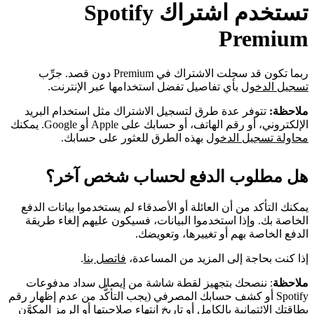
تستخدم اشتراك Spotify
Premium
ربما تكون قد سجلت الاشتراك في Premium دون قصد. جرِّب
تسجيل الدخول
بأي تفاصيل تفضل استخدامها عبر الإنترنت.
ملاحظة:
تتوفر عدة طرق لتسجيل الاشتراك مثل استخدام البريد
الإلكتروني، أو رقم الهاتف، أو حسابك على Apple أو Google. يمكنك
محاولة تسجيل الدخول
بهذه الطرق للعثور على حسابك.
هل مطلوب الدفع لحساب شخص آخر؟
يمكنك التأكد من أن العائلة أو الأصدقاء لم يستخدموا بيانات الدفع
الخاصة بك. وإذا استخدموا البيانات، فسيكون عليهم إلغاء طريقة
الدفع الخاصة بهم أو تغييرها، وتعويضك.
إذا كنت بحاجة إلى المزيد من المساعدة،
فاتصل بنا
.
ملاحظة
: ننصحك بتجهيز لقطة شاشة من إيصال سداد مدفوعات
Spotify أو كشف حسابك المصرفي (يجب التأكُّد من عدم إظهار رقم
بطاقتك الائتمانية بالكامل أو تاريخ انتهاء صلاحيتها أو الرمز المكوَّن