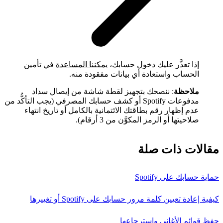
إذا تعذَّر عليك دخول حسابك،
يمكننا المساعدة
في تأمين
الحساب واستعادة أي بيانات مفقودة منه.
ملاحظة
: ننصحك بتجهيز لقطة شاشة من إيصال سداد
مدفوعات Spotify أو كشف حسابك المصرفي (يجب التأكُّد من
عدم إظهار رقم بطاقتك الائتمانية بالكامل أو تاريخ انتهاء
صلاحيتها أو الرمز المكوَّن من 3 أرقام).
مقالات ذات صلة
حماية حسابك على Spotify
كيفية إعادة تعيين كلمة مرور حسابك على Spotify أو تغييرها
حفظ قوائم الأغاني واسترجاعها