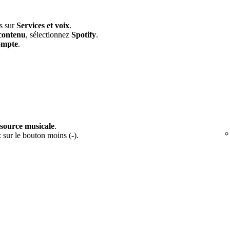
is sur
Services et voix
.
contenu
, sélectionnez
Spotify
.
ompte
.
 source musicale
.
 sur le bouton moins (-).