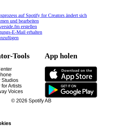
sprozess auf Spotify for Creators ändert sich
hmen und bearbeiten
erside.fm erstellen
gungs-E-Mail erhalten
nzufügen
tor-Tools
App holen
Center
hone
y Studios
 for Artists
way Voices
©
2026
Spotify AB
kies