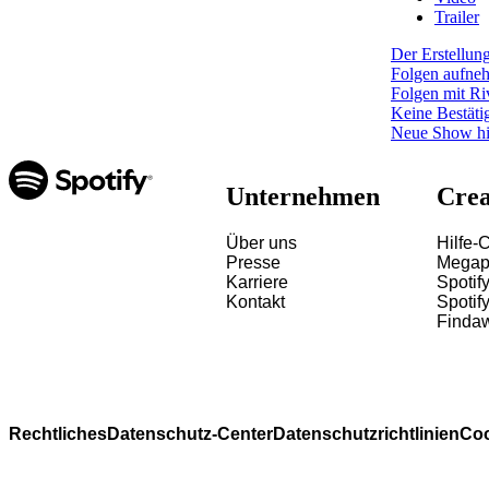
Trailer
Der Erstellung
Folgen aufne
Folgen mit Riv
Keine Bestäti
Neue Show hi
Unternehmen
Crea
Über uns
Hilfe-
Presse
Megap
Karriere
Spotif
Kontakt
Spotify
Finda
Rechtliches
Datenschutz-Center
Datenschutzrichtlinien
Coo