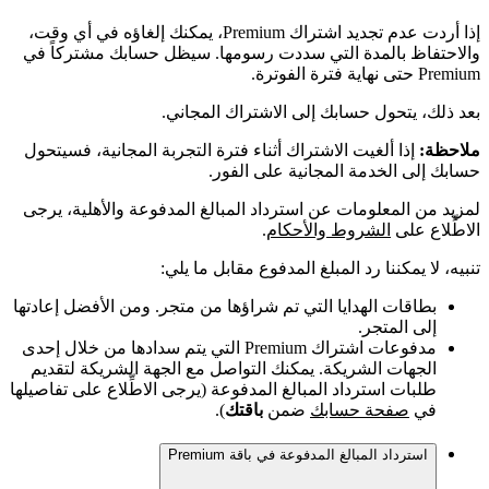
إذا أردت عدم تجديد اشتراك Premium، يمكنك إلغاؤه في أي وقت،
والاحتفاظ بالمدة التي سددت رسومها. سيظل حسابك مشتركاً في
Premium حتى نهاية فترة الفوترة.
بعد ذلك، يتحول حسابك إلى الاشتراك المجاني.
ملاحظة:
إذا ألغيت الاشتراك أثناء فترة التجربة المجانية، فسيتحول
حسابك إلى الخدمة المجانية على الفور.
لمزيد من المعلومات عن استرداد المبالغ المدفوعة والأهلية، يرجى
الاطِّلاع على
الشروط والأحكام
.
تنبيه، لا يمكننا رد المبلغ المدفوع مقابل ما يلي:
بطاقات الهدايا التي تم شراؤها من متجر. ومن الأفضل إعادتها
إلى المتجر.
مدفوعات اشتراك Premium التي يتم سدادها من خلال إحدى
الجهات الشريكة. يمكنك التواصل مع الجهة الشريكة لتقديم
طلبات استرداد المبالغ المدفوعة (يرجى الاطِّلاع على تفاصيلها
في
صفحة حسابك
ضمن
باقتك
).
استرداد المبالغ المدفوعة في باقة Premium