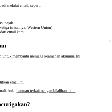
adi melalui email, seperti:
asi pajak
etiga (misalnya, Western Union)
ari email kami
kun
kun untuk membantu menjaga keamanan akunmu. Ini
fkan email ini.
enali, buka
bantuan terkait pengambilalihan akun
.
ncurigakan?