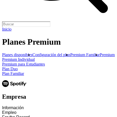
Inicio
Planes Premium
Planes disponibles
Configuración del plan
Premium Familiar
Premium 
Premium Individual
Premium para Estudiantes
Plan Duo
Plan Familiar
Empresa
Información
Empleo