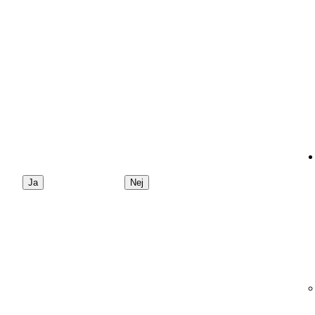
Ja
Nej