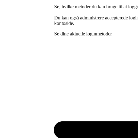
Se, hvilke metoder du kan bruge til at logg
Du kan også administrere accepterede login
kontoside.
Se dine aktuelle loginmetoder