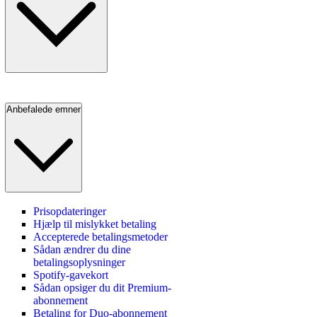
Anbefalede emner
Prisopdateringer
Hjælp til mislykket betaling
Accepterede betalingsmetoder
Sådan ændrer du dine
betalingsoplysninger
Spotify-gavekort
Sådan opsiger du dit Premium-
abonnement
Betaling for Duo-abonnement