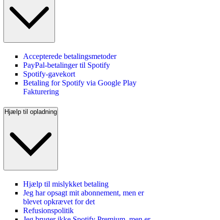
Accepterede betalingsmetoder
PayPal-betalinger til Spotify
Spotify-gavekort
Betaling for Spotify via Google Play
Fakturering
Hjælp til opladning
Hjælp til mislykket betaling
Jeg har opsagt mit abonnement, men er
blevet opkrævet for det
Refusionspolitik
Jeg bruger ikke Spotify Premium, men er