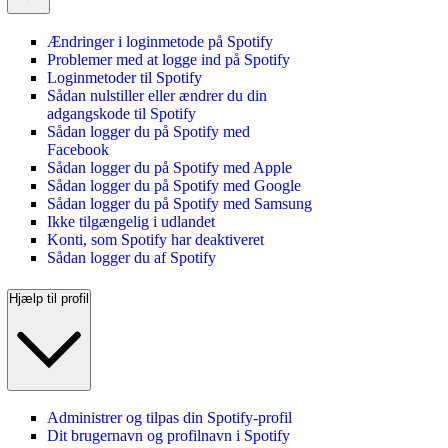
Ændringer i loginmetode på Spotify
Problemer med at logge ind på Spotify
Loginmetoder til Spotify
Sådan nulstiller eller ændrer du din
adgangskode til Spotify
Sådan logger du på Spotify med
Facebook
Sådan logger du på Spotify med Apple
Sådan logger du på Spotify med Google
Sådan logger du på Spotify med Samsung
Ikke tilgængelig i udlandet
Konti, som Spotify har deaktiveret
Sådan logger du af Spotify
Hjælp til profil
Administrer og tilpas din Spotify-profil
Dit brugernavn og profilnavn i Spotify