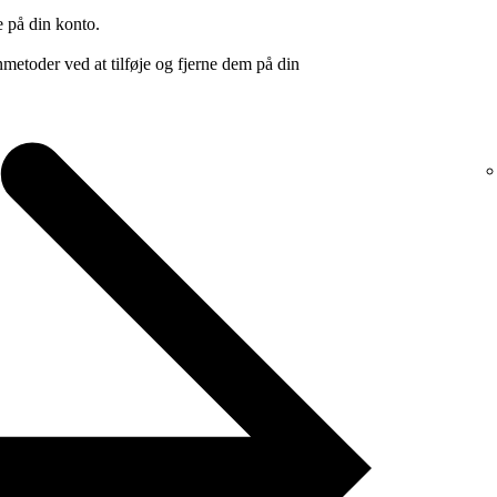
e på din konto.
metoder ved at tilføje og fjerne dem på din