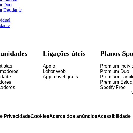
m Duo
m Estudante
vidual
dante
unidades
Ligações úteis
Planos Spo
tistas
Apoio
Premium Indivi
amadores
Leitor Web
Premium Duo
idade
App móvel grátis
Premium Famíl
idores
Premium Estud
cedores
Spotify Free
de Privacidade
Cookies
Acerca dos anúncios
Acessibilidade