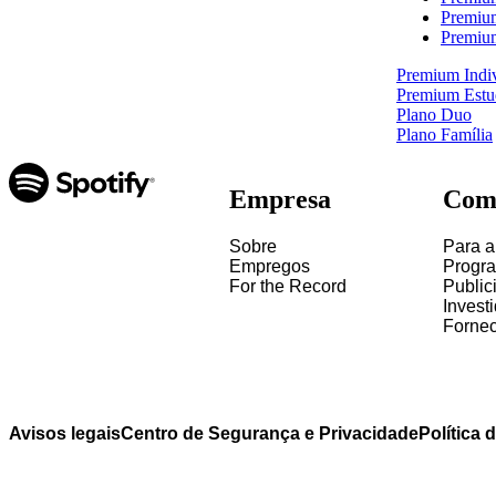
Premiu
Premiu
Premium Indi
Premium Estu
Plano Duo
Plano Família
Empresa
Com
Sobre
Para ar
Empregos
Progr
For the Record
Public
Invest
Forne
Avisos legais
Centro de Segurança e Privacidade
Política 