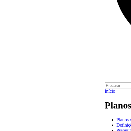
Início
Plano
Planos 
Definiç
Premiu