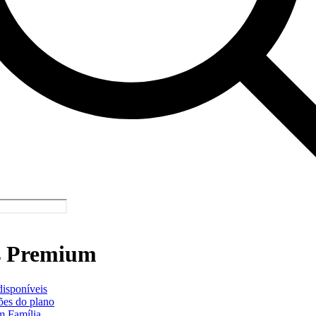
s Premium
disponíveis
ões do plano
m Família