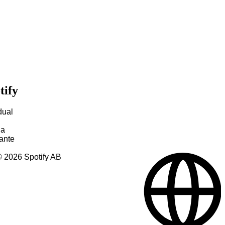
tify
dual
ia
ante
©
2026
Spotify AB