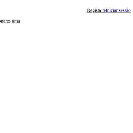
Regista-te
Iniciar sessão
ionares uma