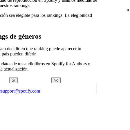
vidad de reproducción en Spotify y usamos medidas de
uestros rankings.
ión sea elegible para los rankings. La elegibilidad
ngs de géneros
ara decidir en qué ranking puede aparecer tu
 país pueden diferir.
tadatos de tus audiolibros en Spotify for Authors o
na actualización.
Sí
No
orsupport@spotify.com