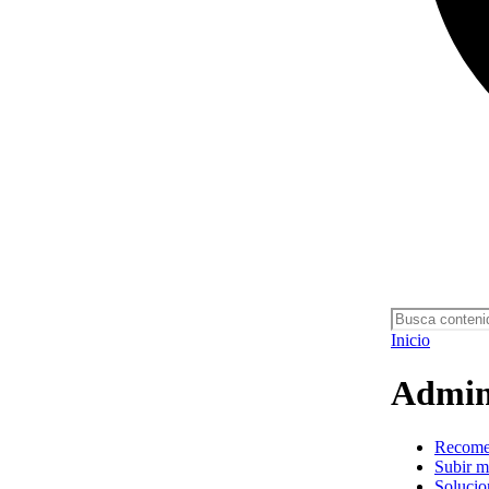
Inicio
Admini
Recome
Subir m
Solucio