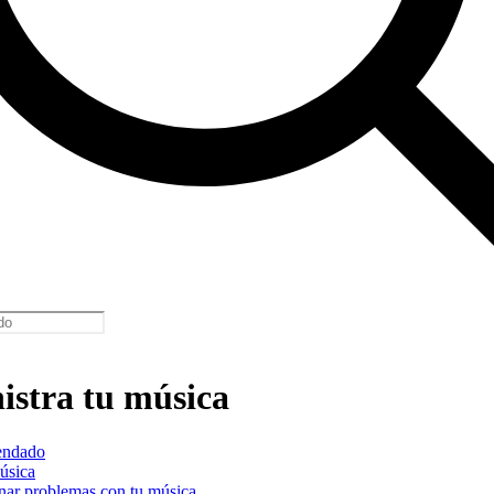
stra tu música
ndado
úsica
nar problemas con tu música