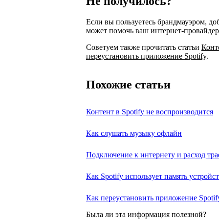
Не получилось?
Если вы пользуетесь брандмауэром, доб
может помочь ваш интернет-провайдер
Советуем также прочитать статьи
Конт
переустановить приложение Spotify
.
Похожие статьи
Контент в Spotify не воспроизводится
Как слушать музыку офлайн
Подключение к интернету и расход тр
Как Spotify использует память устройс
Как переустановить приложение Spotif
Была ли эта информация полезной?