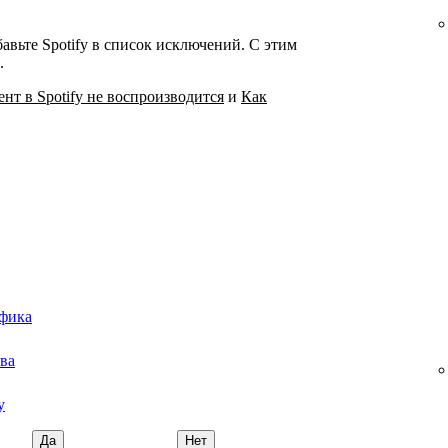
авьте Spotify в список исключений. С этим
.
ент в Spotify не воспроизводится
и
Как
афика
тва
y
Да
Нет