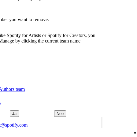
ember you want to remove.
ike Spotify for Artists or Spotify for Creators, you
Manage by clicking the current team name.
 Authors team
s
Ja
Nee
rt@spotify.com