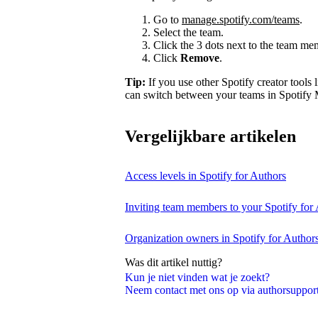
Go to
manage.spotify.com/teams
.
Select the team.
Click the 3 dots next to the team m
Click
Remove
.
Tip:
If you use other Spotify creator tools l
can switch between your teams in Spotify 
Vergelijkbare artikelen
Access levels in Spotify for Authors
Inviting team members to your Spotify for
Organization owners in Spotify for Author
Was dit artikel nuttig?
Kun je niet vinden wat je zoekt?
Neem contact met ons op via authorsuppo