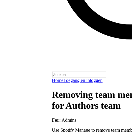
Home
Toegang en inloggen
Removing team mem
for Authors team
For:
Admins
Use Spotify Manage to remove team member