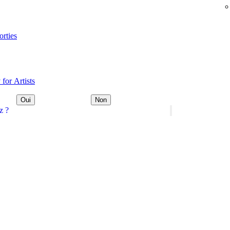
orties
 for Artists
Oui
Non
z ?