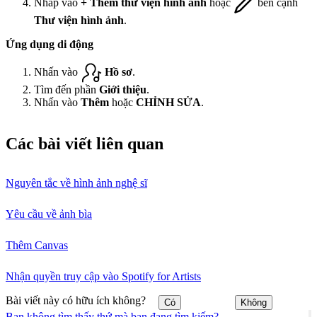
Nhấp vào
+ Thêm thư viện hình ảnh
hoặc
bên cạnh
Thư viện hình ảnh
.
Ứng dụng di động
Nhấn vào
Hồ sơ
.
Tìm đến phần
Giới thiệu
.
Nhấn vào
Thêm
hoặc
CHỈNH SỬA
.
Các bài viết liên quan
Nguyên tắc về hình ảnh nghệ sĩ
Yêu cầu về ảnh bìa
Thêm Canvas
Nhận quyền truy cập vào Spotify for Artists
Bài viết này có hữu ích không?
Có
Không
Bạn không tìm thấy thứ mà bạn đang tìm kiếm?