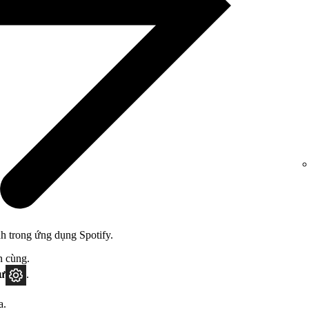
h trong ứng dụng Spotify.
n cùng.
tư
.
a.