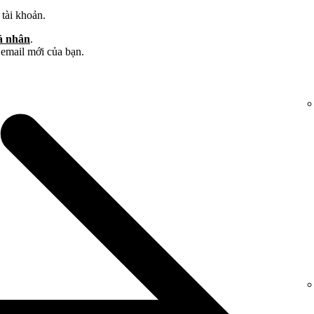
 tài khoản.
á nhân
.
 email mới của bạn.