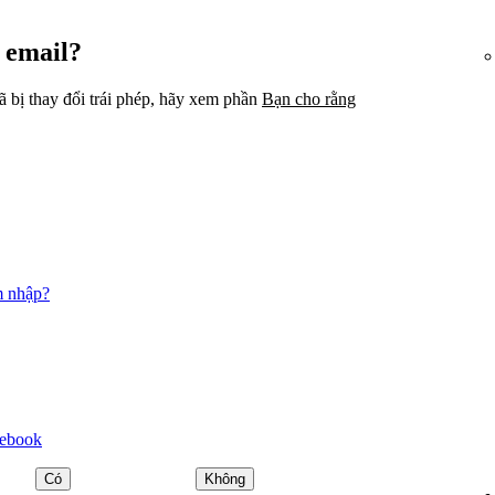
 email?
ã bị thay đổi trái phép, hãy xem phần
Bạn cho rằng
m nhập?
cebook
Có
Không