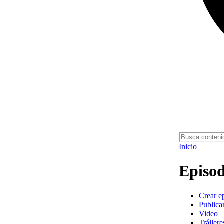
Inicio
Episod
Crear e
Publica
Video
Tráilere