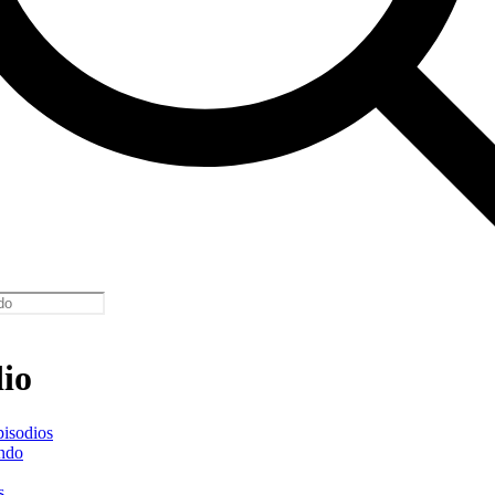
io
pisodios
ndo
s