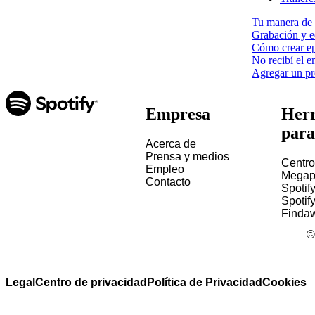
Tu manera de 
Grabación y e
Cómo crear ep
No recibí el e
Agregar un p
Empresa
Herr
para
Acerca de
Prensa y medios
Centro
Empleo
Megap
Contacto
Spotif
Spotify
Finda
Legal
Centro de privacidad
Política de Privacidad
Cookies