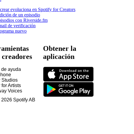
crear evoluciona en Spotify for Creators
dición de un episodio
isodios con Riverside.fm
mail de verificación
rograma nuevo
amientas
Obtener la
 creadores
aplicación
 de ayuda
hone
y Studios
 for Artists
way Voices
©
2026
Spotify AB