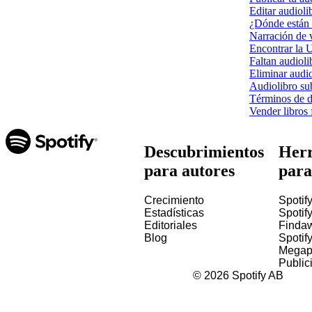
Editar audioli
¿Dónde están d
Narración de v
Encontrar la 
Faltan audioli
Eliminar audio
Audiolibro su
Términos de di
Vender libros f
Descubrimientos
Herr
para autores
para
Crecimiento
Spotify
Estadísticas
Spotify
Editoriales
Finda
Blog
Spotif
Megap
Public
©
2026
Spotify AB