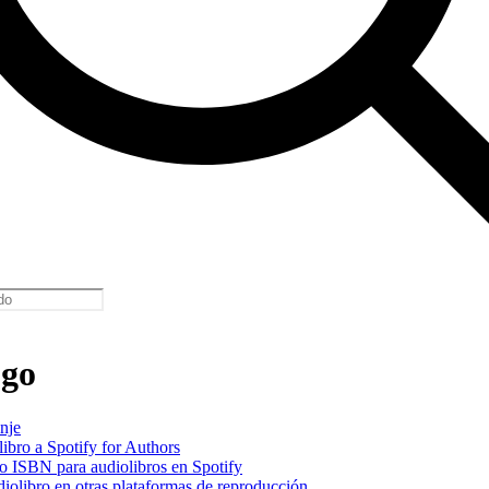
ogo
nje
libro a Spotify for Authors
o ISBN para audiolibros en Spotify
diolibro en otras plataformas de reproducción