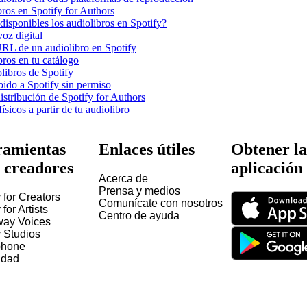
bros en Spotify for Authors
isponibles los audiolibros en Spotify?
oz digital
URL de un audiolibro en Spotify
bros en tu catálogo
libros de Spotify
bido a Spotify sin permiso
stribución de Spotify for Authors
ísicos a partir de tu audiolibro
amientas
Enlaces útiles
Obtener la
 creadores
aplicación
Acerca de
Prensa y medios
 for Creators
Comunícate con nosotros
 for Artists
Centro de ayuda
way Voices
y Studios
hone
idad