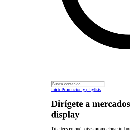
Inicio
Promoción y playlists
Dirígete a mercado
display
Tú eliges en qué países promocionar tu la