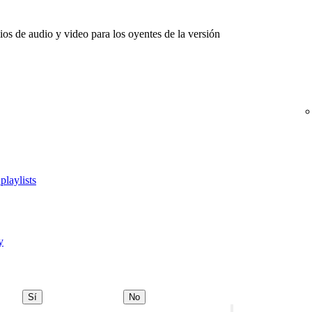
s de audio y video para los oyentes de la versión
playlists
y
Sí
No