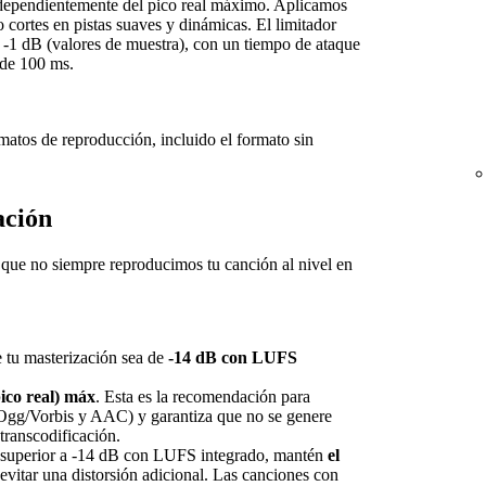
ndependientemente del pico real máximo. Aplicamos
o cortes en pistas suaves y dinámicas. El limitador
a -1 dB (valores de muestra), con un tiempo de ataque
 de 100 ms.
rmatos de reproducción, incluido el formato sin
ación
a que no siempre reproducimos tu canción al nivel en
e tu masterización sea de
-14 dB con LUFS
ico real) máx
. Esta es la recomendación para
gg/Vorbis y AAC) y garantiza que no se genere
 transcodificación.
s superior a -14 dB con LUFS integrado, mantén
el
evitar una distorsión adicional. Las canciones con