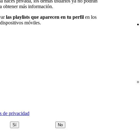
y la haces privada, los demás usuarios ya no podrán
a obtener más información.
var
las playlists que aparecen en tu perfil
en los
dispositivos móviles.
s de privacidad
Sí
No