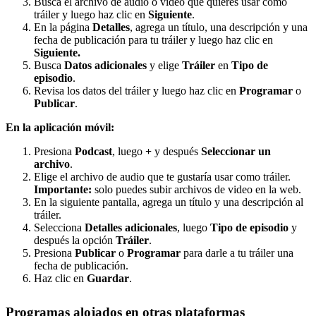
Busca el archivo de audio o video que quieres usar como
tráiler y luego haz clic en
Siguiente
.
En la página
Detalles
, agrega un título, una descripción y una
fecha de publicación para tu tráiler y luego haz clic en
Siguiente.
Busca
Datos adicionales
y elige
Tráiler
en
Tipo de
episodio
.
Revisa los datos del tráiler y luego haz clic en
Programar
o
Publicar
.
En la aplicación móvil:
Presiona
Podcast
, luego
+
y después
Seleccionar un
archivo
.
Elige el archivo de audio que te gustaría usar como tráiler.
Importante:
solo puedes subir archivos de video en la web.
En la siguiente pantalla, agrega un título y una descripción al
tráiler.
Selecciona
Detalles adicionales
, luego
Tipo de episodio
y
después la opción
Tráiler
.
Presiona
Publicar
o
Programar
para darle a tu tráiler una
fecha de publicación.
Haz clic en
Guardar
.
Programas alojados en otras plataformas