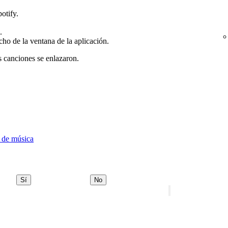
otify.
.
cho de la ventana de la aplicación.
s canciones se enlazaron.
 de música
Sí
No