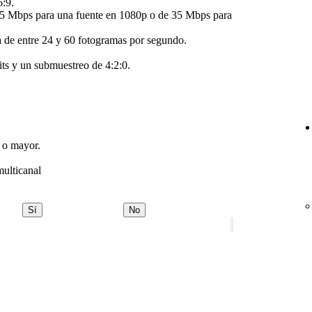
6:9.
 25 Mbps para una fuente en 1080p o de 35 Mbps para
a de entre 24 y 60 fotogramas por segundo.
its y un submuestreo de 4:2:0.
 o mayor.
multicanal
Sí
No